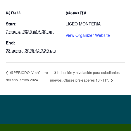
DETAILS
ORGANIZER
Start:
LICEO MONTERIA
7 enero, 2025 @ 6:30 am
View Organizer Website
End:
28 enero, 2025 @ 2:30 pm
🔰Inducción y nivelación para estudiantes
🟣PERIODO IV: ✅Cierre
del año lectivo 2024
nuevos. Clases pre-saberes 10°-11°.