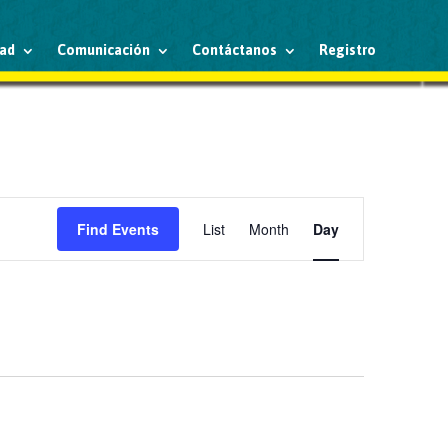
ad
Comunicación
Contáctanos
Registro
Event
Views
Find Events
List
Month
Day
Navigation