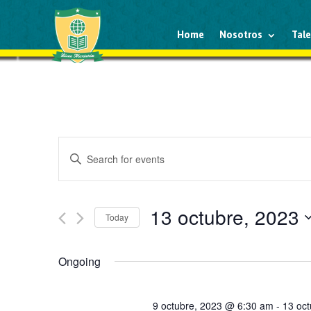
Home
Nosotros
Tal
Events
Enter
Search
Keyword.
and
Search
Views
for
13 octubre, 2023
Navigation
Events
Today
by
Select
Keyword.
date.
Ongoing
9 octubre, 2023 @ 6:30 am
-
13 oc