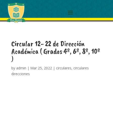
Circular 12- 22 de Dirección
Académica ( Grados 4º, 6º, 8º, 10º
)
by
admin
|
Mar 25, 2022
|
circulares
,
circulares
direcciones