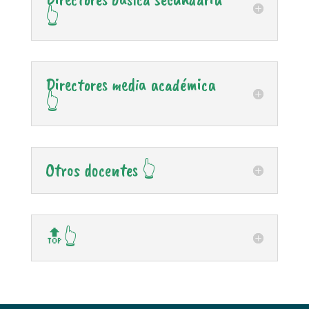
👆
Directores media académica
👆
Otros docentes 👆
🔝👆