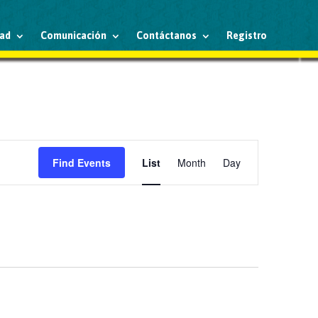
ad
Comunicación
Contáctanos
Registro
Event
Views
Find Events
List
Month
Day
Navigation