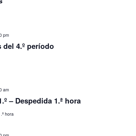
s
30 pm
 del 4.º período
00 am
1.º – Despedida 1.ª hora
1.ª hora
30 pm