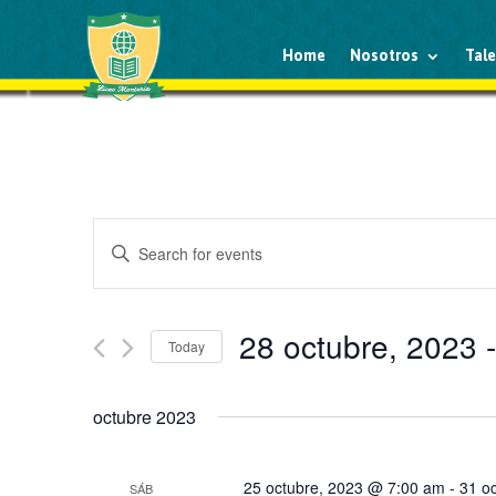
Home
Nosotros
Tal
Events
Enter
Search
Keyword.
and
Search
Views
for
28 octubre, 2023
 -
Navigation
Events
Today
by
Select
Keyword.
date.
octubre 2023
25 octubre, 2023 @ 7:00 am
-
31 o
SÁB