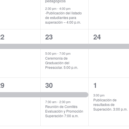
pedagógicos
2:30 pm
-
4:00 pm
-Publicación del listado
de estudiantes para
superación – 4:00 p.m.
1
2
1
22
23
24
vent,
events,
event,
5:00 pm
-
7:00 pm
Ceremonia de
Graduación del
Preescolar. 5:00 p.m.
1
2
1
29
30
1
vent,
events,
event,
3:00 pm
Publicación de
7:30 am
-
2:30 pm
resultados de
Reunión de Comités
Superación. 3:00 p.m.
Evaluación y Promoción
Superación 7:00 a.m.