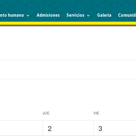
ento humano
Admisiones
Servicios
Galería
Comunid
JUE
VIE
1
2
2
1
2
3