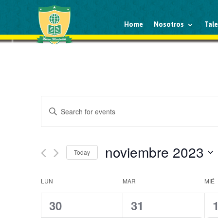
Home
Nosotros
Tal
Events
Enter
Search
Keyword.
and
Search
Views
for
noviembre 2023
Navigation
Events
Today
by
Select
Keyword.
date.
Calendar
LUN
MAR
MIÉ
of
1
2
30
31
Events