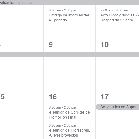
vent,
events,
events,
aluaciones finales
6:30 am
-
2:30 pm
7:00 am
-
8:00 am
Entrega de informes del
Acto cívico grado 11.º 
4.º período
Despedida 1.ª hora
1
1
1
8
9
10
vent,
event,
event,
0
3
1
15
16
17
vents,
events,
event,
Actividades de Supera
6:30 am
-
2:30 pm
-Reunión de Comités de
Promoción Final.
6:30 am
-
2:30 pm
-Reunión de Profesores.
-Cierre proyectos