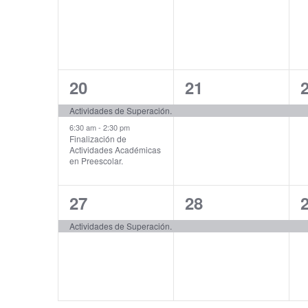
2
1
20
21
events,
event,
e
Actividades de Superación.
6:30 am
-
2:30 pm
Finalización de
Actividades Académicas
en Preescolar.
1
1
27
28
event,
event,
e
Actividades de Superación.