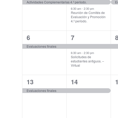
event,
events,
e
Actividades Complementarias 4.º período.
Ev
6:30 am
-
2:30 pm
Reunión de Comités de
Evaluación y Promoción
4.º período.
1
2
6
7
event,
events,
e
Evaluaciones finales
6:30 am
-
2:30 pm
Solicitudes de
estudiantes antiguos. –
Virtual
1
1
13
14
event,
event,
e
Evaluaciones finales