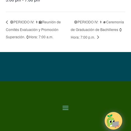
🟣PERIODO IV: 👨‍🎓Ceremonia
🟣PERIODO IV: 👨‍🏫Reunión de
Comités Evaluación y Promoción
de Graduación de Bachilleres ⌚
Superación. ⌚Hora: 7:00 a.m.
Hora: 7:00 p.m.