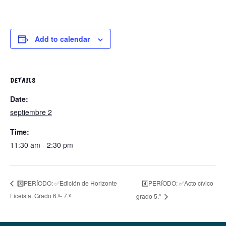
Add to calendar
DETAILS
Date:
septiembre 2
Time:
11:30 am - 2:30 pm
4️⃣PERÍODO: ✅Acto cívico
3️⃣PERÍODO: ✅Edición de Horizonte
Liceísta. Grado 6.º- 7.º
grado 5.º