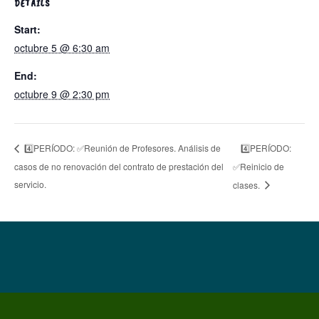
DETAILS
Start:
octubre 5 @ 6:30 am
End:
octubre 9 @ 2:30 pm
4️⃣PERÍODO:
4️⃣PERÍODO: ✅Reunión de Profesores. Análisis de
casos de no renovación del contrato de prestación del
✅Reinicio de
servicio.
clases.