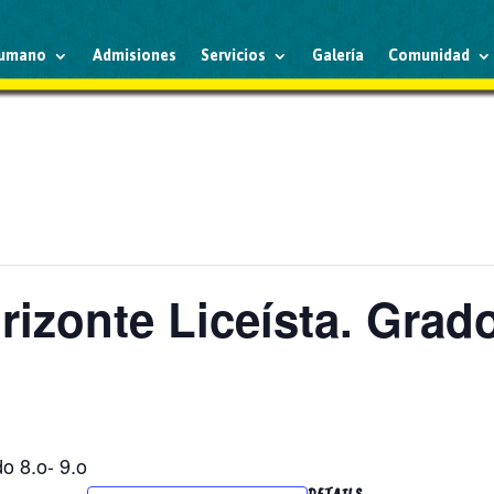
humano
Admisiones
Servicios
Galería
Comunidad
izonte Liceísta. Grado
o 8.o- 9.o
DETAILS