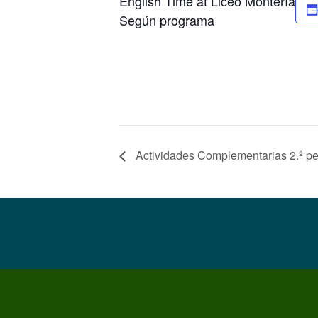
English Time at Liceo Montería
Según programa
Actividades Complementarias 2.º pe