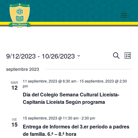
Events
Eve
9/12/2023
 - 
10/26/2023
Search
List
View
Search
Select
Navi
and
septiembre 2023
date.
Views
11 septiembre, 2023 @ 6:30 am
-
15 septiembre, 2023 @ 2:30
MAR
Navigati
pm
12
Día del Colegio Semana Cultural Liceísta-
Capitanía Liceísta Según programa
15 septiembre, 2023 @ 11:30 am
-
2:30 pm
VIE
15
Entrega de Informes del 3.er período a padres
de familia. 6.ª – 8.ª hora