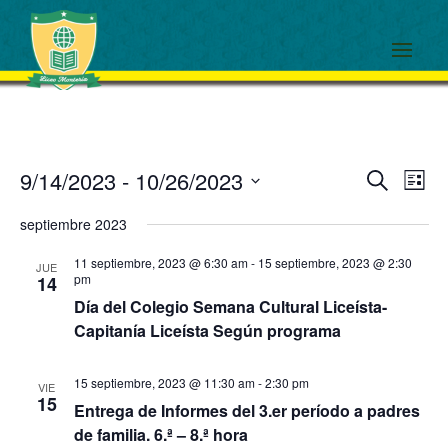
Events
Eve
9/14/2023
 - 
10/26/2023
Search
List
View
Search
Select
Navi
and
septiembre 2023
date.
Views
11 septiembre, 2023 @ 6:30 am
-
15 septiembre, 2023 @ 2:30
JUE
Navigati
pm
14
Día del Colegio Semana Cultural Liceísta-
Capitanía Liceísta Según programa
15 septiembre, 2023 @ 11:30 am
-
2:30 pm
VIE
15
Entrega de Informes del 3.er período a padres
de familia. 6.ª – 8.ª hora