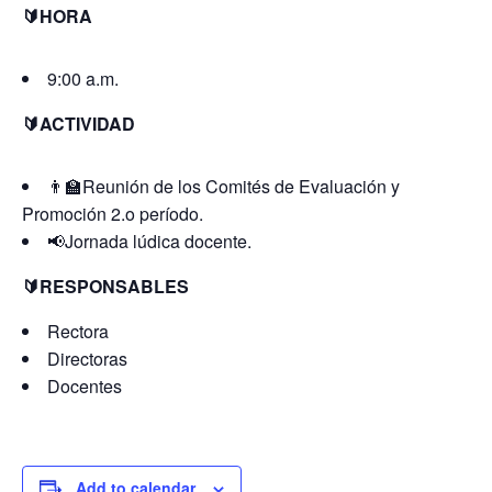
🔰HORA
9:00 a.m.
🔰ACTIVIDAD
👨‍🏫Reunión de los Comités de Evaluación y
Promoción 2.o período.
📢Jornada lúdica docente.
🔰RESPONSABLES
Rectora
Directoras
Docentes
Add to calendar