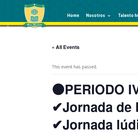
Home
Nosotros
Talento 
« All Events
This event has passed.
🟠PERIODO IV
✔Jornada de D
✔Jornada lúd