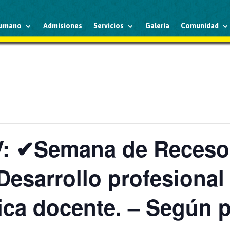
humano
Admisiones
Servicios
Galería
Comunidad
: ✔Semana de Receso E
esarrollo profesional
ica docente. – Según 