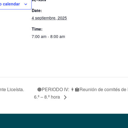
o calendar
Date:
4 septiembre, 2025
Time:
7:00 am - 8:00 am
🟠PERIODO IV: 👨‍🏫Reunión de comités de E
e Liceísta.
6.ª – 8.ª hora