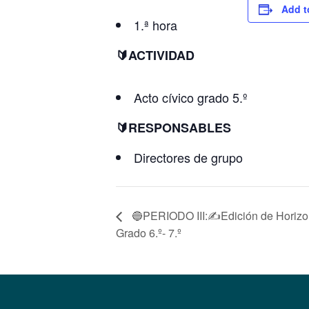
Add t
1.ª hora
🔰ACTIVIDAD
Acto cívico grado 5.º
🔰RESPONSABLES
Directores de grupo
🔵PERIODO III:✍Edición de Horizont
Grado 6.º- 7.º