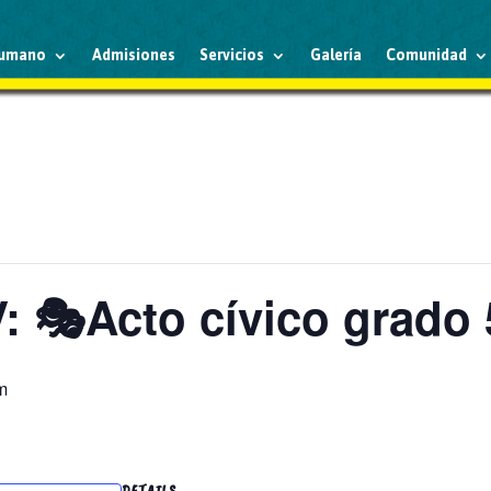
humano
Admisiones
Servicios
Galería
Comunidad
 🎭Acto cívico grado 5
m
DETAILS