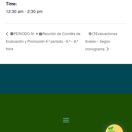
Time:
12:30 am - 2:30 pm
🔴📑Evaluaciones
🟠PERIODO IV: 👨‍🏫Reunión de Comités de
Evaluación y Promoción 4.º período.- 6.ª – 8.ª
finales – Según
hora
cronograma