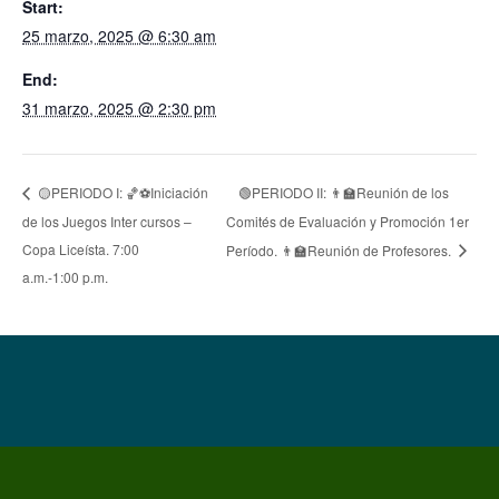
Start:
25 marzo, 2025 @ 6:30 am
End:
31 marzo, 2025 @ 2:30 pm
🟢PERIODO II: 👨‍🏫Reunión de los
🟡PERIODO I: 🏀⚽Iniciación
de los Juegos Inter cursos –
Comités de Evaluación y Promoción 1er
Copa Liceísta. 7:00
Período. 👨‍🏫Reunión de Profesores.
a.m.-1:00 p.m.