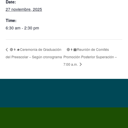
Date:
27 noviembre, 2025
Time:
6:30 am - 2:30 pm
🔴👨‍🏫Reunión de Comités
🔴👨‍🎓Ceremonia de Graduación
del Preescolar – Según cronograma
Promoción Posterior Superación –
7:00 a.m.