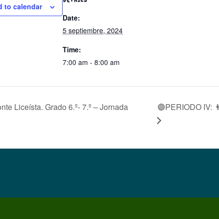
 to calendar
Date:
5 septiembre, 2024
Time:
7:00 am - 8:00 am
🟣PERIODO IV: 👨
e Liceísta. Grado 6.º- 7.º – Jornada