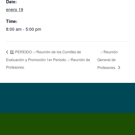
Date:
enero 19
Time:
8:00 am - 5:00 pm
✅Reunión
2️⃣ PERÍODO: ✅Reunión de los Comités de
Evaluación y Promoción 1er Período. ✅Reunión de
General de
Profesores.
Profesores.