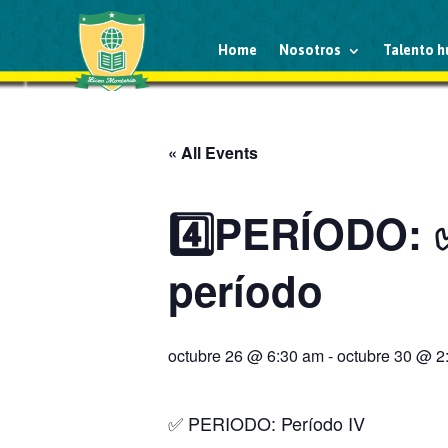
Home
Nosotros
Talento 
« All Events
4️⃣PERÍODO: 
período
octubre 26 @ 6:30 am
-
octubre 30 @ 2
✅ PERIODO: Período IV