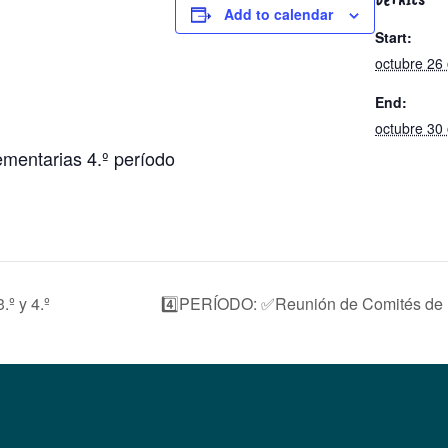
DETAILS
Add to calendar
Start:
octubre 26
End:
octubre 30
entarias 4.º período
.º y 4.º
4️⃣PERÍODO: ✅Reunión de Comités de E