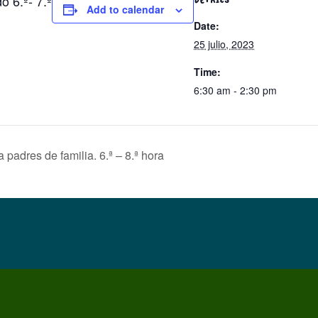
o 6.º- 7.º
Add to calendar
Date:
25 julio, 2023
Time:
6:30 am - 2:30 pm
 padres de familia. 6.ª – 8.ª hora