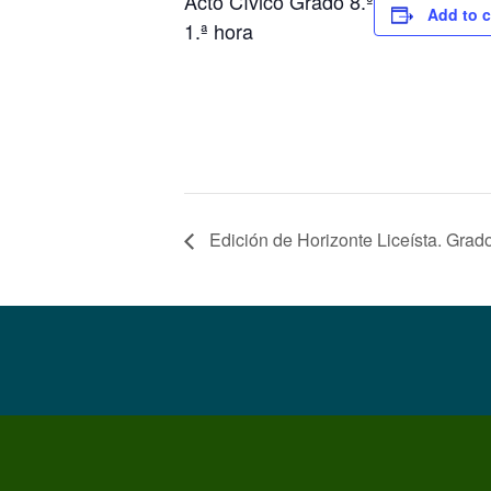
Acto Cívico Grado 8.º
Add to 
1.ª hora
Edición de Horizonte Liceísta. Grado 